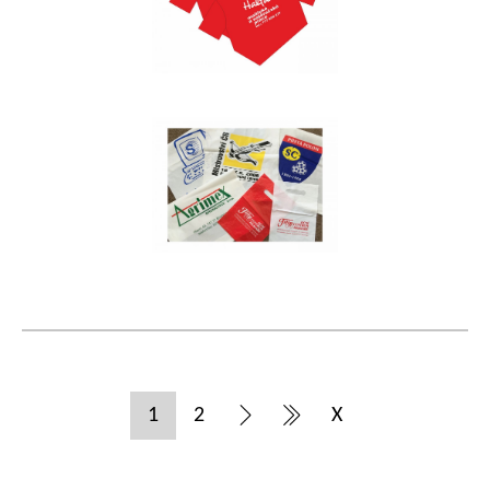
1
2
X