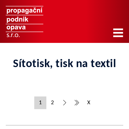
Sítotisk, tisk na textil
1
2
X